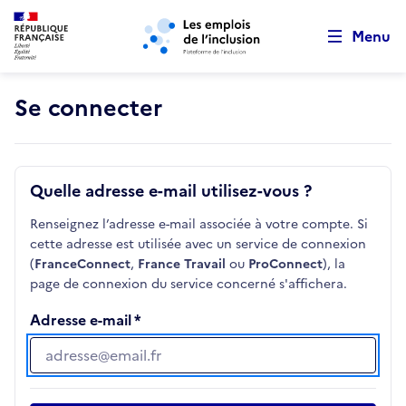
Retour au début de la page
Panneau de gestion des cookies
Aller au menu principal
Aller au contenu principal
Menu
Se connecter
Quelle adresse e-mail utilisez-vous ?
Renseignez l’adresse e-mail associée à votre compte. Si
cette adresse est utilisée avec un service de connexion
(
FranceConnect
,
France Travail
ou
ProConnect
), la
page de connexion du service concerné s'affichera.
Adresse e-mail
Adresse e-mail