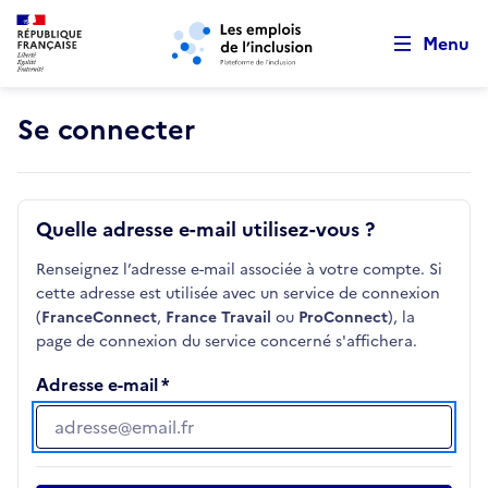
Retour au début de la page
Panneau de gestion des cookies
Aller au menu principal
Aller au contenu principal
Menu
Se connecter
Quelle adresse e-mail utilisez-vous ?
Renseignez l’adresse e-mail associée à votre compte. Si
cette adresse est utilisée avec un service de connexion
(
FranceConnect
,
France Travail
ou
ProConnect
), la
page de connexion du service concerné s'affichera.
Adresse e-mail
Adresse e-mail