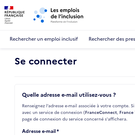
Retour au début de la page
Panneau de gestion des cookies
Aller au menu principal
Aller au contenu principal
Rechercher un emploi inclusif
Rechercher des pres
Se connecter
Quelle adresse e-mail utilisez-vous ?
Renseignez l’adresse e-mail associée à votre compte. Si 
avec un service de connexion (
FranceConnect
,
France 
page de connexion du service concerné s'affichera.
Adresse e-mail