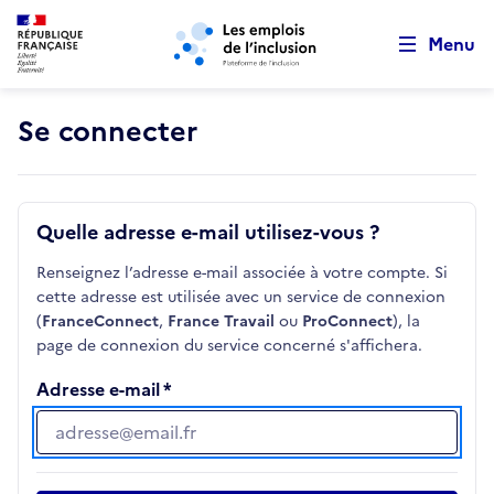
Retour au début de la page
Panneau de gestion des cookies
Aller au menu principal
Aller au contenu principal
Menu
Se connecter
Quelle adresse e-mail utilisez-vous ?
Renseignez l’adresse e-mail associée à votre compte. Si
cette adresse est utilisée avec un service de connexion
(
FranceConnect
,
France Travail
ou
ProConnect
), la
page de connexion du service concerné s'affichera.
Adresse e-mail
Adresse e-mail