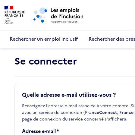
Retour au début de la page
Panneau de gestion des cookies
Aller au menu principal
Aller au contenu principal
Rechercher un emploi inclusif
Rechercher des pres
Se connecter
Quelle adresse e-mail utilisez-vous ?
Renseignez l’adresse e-mail associée à votre compte. Si 
avec un service de connexion (
FranceConnect
,
France 
page de connexion du service concerné s'affichera.
Adresse e-mail