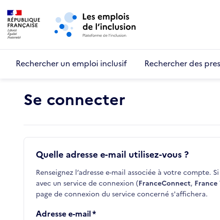
Retour au début de la page
Panneau de gestion des cookies
Aller au menu principal
Aller au contenu principal
Rechercher un emploi inclusif
Rechercher des pres
Se connecter
Quelle adresse e-mail utilisez-vous ?
Renseignez l’adresse e-mail associée à votre compte. Si 
avec un service de connexion (
FranceConnect
,
France 
page de connexion du service concerné s'affichera.
Adresse e-mail