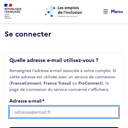
Retour au début de la page
Panneau de gestion des cookies
Aller au menu principal
Aller au contenu principal
Menu
Se connecter
Quelle adresse e-mail utilisez-vous ?
Renseignez l’adresse e-mail associée à votre compte. Si
cette adresse est utilisée avec un service de connexion
(
FranceConnect
,
France Travail
ou
ProConnect
), la
page de connexion du service concerné s'affichera.
Adresse e-mail
Adresse e-mail