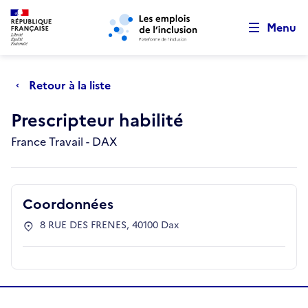
Retour au début de la page
Panneau de gestion des cookies
Aller au menu principal
Aller au contenu principal
Menu
Retour à la liste
Prescripteur habilité
France Travail - DAX
Coordonnées
8 RUE DES FRENES, 40100 Dax