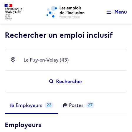
Retour au début de la page
Panneau de gestion des cookies
Aller au menu principal
Aller au contenu principal
Menu
Rechercher un emploi inclusif
Le Puy-en-Velay (43)
Ville
Rechercher
Employeurs
Postes
22
27
Employeurs