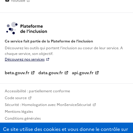
Youtube
Ce service fait partie de la Plateforme de l’inclusion
Découvrez les outils qui portent l'inclusion au
coeur de leur service. A
chaque service, son objectif.
Découvrez nos services
beta.gouv.fr
data.gouv.fr
api.gouv.fr
Accessibilité : partiellement conforme
Code source
Sécurité : Homologation avec MonServiceSécurisé
Mentions légales
Conditions générales
Confidentialité
Ce site utilise des cookies et vous donne le contrôle sur
Statistiques, lexiques et indicateurs