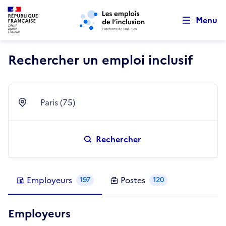
Retour au début de la page
Panneau de gestion des cookies
Aller au menu principal
Aller au contenu principal
Menu
Rechercher un emploi inclusif
Paris (75)
Ville
Rechercher
Employeurs
Postes
197
120
Employeurs