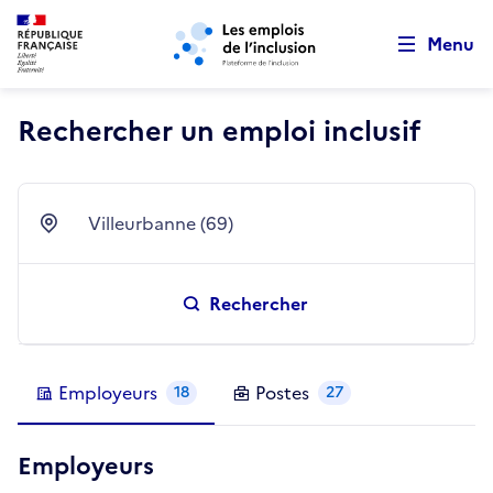
Retour au début de la page
Panneau de gestion des cookies
Aller au menu principal
Aller au contenu principal
Menu
Rechercher un emploi inclusif
Villeurbanne (69)
Ville
Rechercher
Employeurs
Postes
18
27
Employeurs