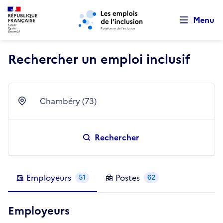
Retour au début de la page
Panneau de gestion des cookies
Aller au menu principal
Aller au contenu principal
Menu
Rechercher un emploi inclusif
Chambéry (73)
Ville
Rechercher
Employeurs
Postes
51
62
Employeurs