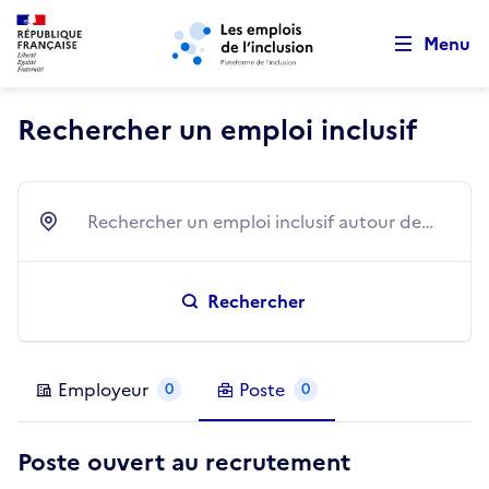
Retour au début de la page
Panneau de gestion des cookies
Aller au menu principal
Aller au contenu principal
Menu
Rechercher un emploi inclusif
Rechercher un emploi inclusif autour de…
Ville
Rechercher
Employeur
Poste
0
0
Poste ouvert au recrutement