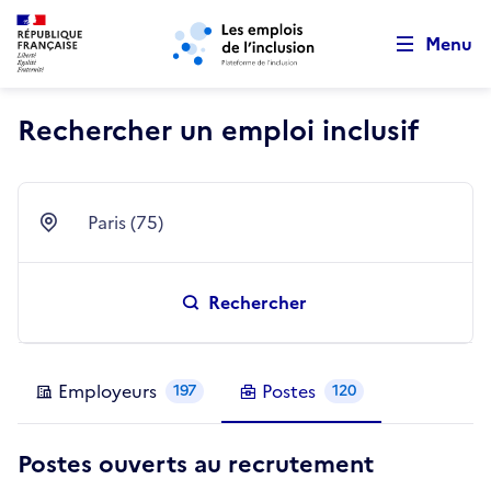
Retour au début de la page
Panneau de gestion des cookies
Aller au menu principal
Aller au contenu principal
Menu
Rechercher un emploi inclusif
Paris (75)
Ville
Rechercher
Employeurs
Postes
197
120
Postes ouverts au recrutement