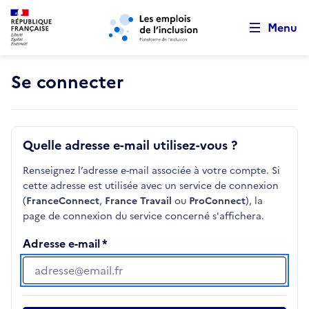
Retour au début de la page
Panneau de gestion des cookies
Aller au menu principal
Aller au contenu principal
Menu
Se connecter
Quelle adresse e-mail utilisez-vous ?
Renseignez l’adresse e-mail associée à votre compte. Si
cette adresse est utilisée avec un service de connexion
(
FranceConnect
,
France Travail
ou
ProConnect
), la
page de connexion du service concerné s'affichera.
Adresse e-mail
Adresse e-mail