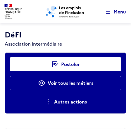
Retour au début de la page
Panneau de gestion des cookies
Aller au menu principal
Aller au contenu principal
Menu
DéFI
Association intermédiaire
Actions rapides
Postuler
Voir tous les métiers
Autres actions