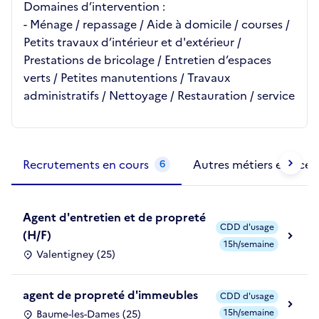
Domaines d’intervention :
- Ménage / repassage / Aide à domicile / courses /
Petits travaux d’intérieur et d'extérieur /
Prestations de bricolage / Entretien d’espaces
verts / Petites manutentions / Travaux
administratifs / Nettoyage / Restauration / service
Métiers de la structure
slide
1 to 2
of 2
Recrutements en cours
Autres métiers exercés
6
Agent d'entretien et de propreté
CDD d'usage
(H/F)
15h/semaine
Valentigney (25)
agent de propreté d'immeubles
CDD d'usage
15h/semaine
Baume-les-Dames (25)