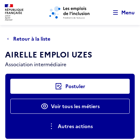
Retour au début de la page
Panneau de gestion des cookies
Aller au menu principal
Aller au contenu principal
Menu
Retour à la liste
AIRELLE EMPLOI UZES
Association intermédiaire
Actions rapides
Postuler
Voir tous les métiers
Autres actions