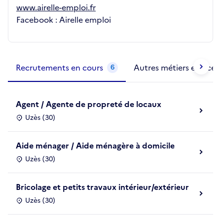
www.airelle-emploi.fr
Facebook : Airelle emploi
Métiers de la structure
slide
1 to 2
of 2
Recrutements en cours
Autres métiers exercés
6
Agent / Agente de propreté de locaux
Uzès (30)
Aide ménager / Aide ménagère à domicile
Uzès (30)
Bricolage et petits travaux intérieur/extérieur
Uzès (30)