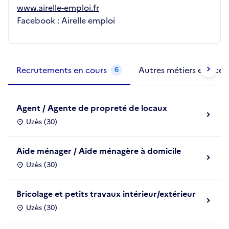
www.airelle-emploi.fr
Facebook : Airelle emploi
Métiers de la structure
slide
1 to 2
of 2
Recrutements en cours
Autres métiers exercés
6
Agent / Agente de propreté de locaux
Uzès (30)
Aide ménager / Aide ménagère à domicile
Uzès (30)
Bricolage et petits travaux intérieur/extérieur
Uzès (30)