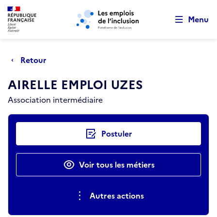
Retour au début de la page
Panneau de gestion des cookies
Aller au menu principal
Aller au contenu principal
Menu
Retour
AIRELLE EMPLOI UZES
Association intermédiaire
Actions rapides
Postuler
Voir tous les métiers
Autres actions