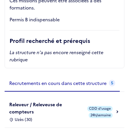
Ces missions peuvent être associées à des
formations.
Permis B indispensable
Profil recherché et prérequis
La structure n'a pas encore renseigné cette
rubrique
Recrutements de la structure
slide
1
of 1
Recrutements en cours dans cette structure
5
Releveur / Releveuse de
CDD d'usage
compteurs
24h/semaine
Uzès (30)