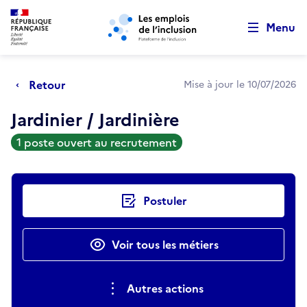
Retour au début de la page
Panneau de gestion des cookies
Aller au menu principal
Aller au contenu principal
Menu
Retour
Mise à jour le 10/07/2026
Jardinier / Jardinière
1 poste ouvert au recrutement
Actions rapides
Postuler
Voir tous les métiers
Autres actions