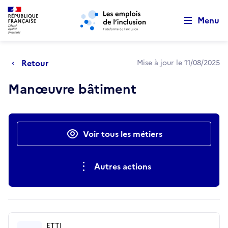
Retour au début de la page
Panneau de gestion des cookies
Aller au menu principal
Aller au contenu principal
Menu
Retour
Mise à jour le 11/08/2025
Manœuvre bâtiment
Actions rapides
Voir tous les métiers
Autres actions
ETTI