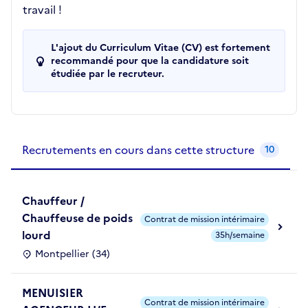
travail !
L'ajout du Curriculum Vitae (CV) est fortement
recommandé pour que la candidature soit
étudiée par le recruteur.
Recrutements de la structure
slide
1
of 1
Recrutements en cours dans cette structure
10
Chauffeur /
Chauffeuse de poids
Contrat de mission intérimaire
lourd
35h/semaine
Montpellier (34)
MENUISIER
Contrat de mission intérimaire