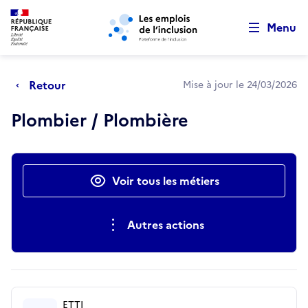
Retour au début de la page
Panneau de gestion des cookies
Aller au menu principal
Aller au contenu principal
Menu
Retour
Mise à jour le 24/03/2026
Plombier / Plombière
Actions rapides
Voir tous les métiers
Autres actions
ETTI