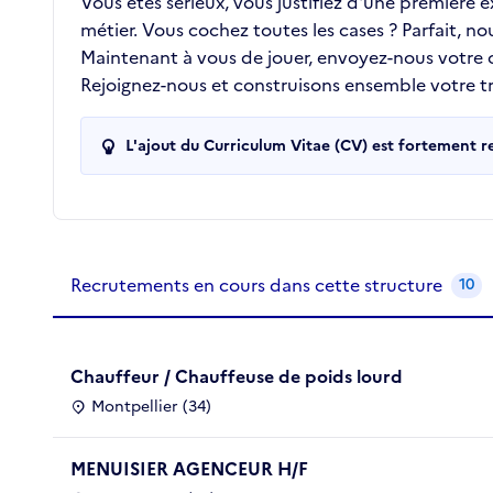
Vous êtes sérieux, vous justifiez d'une première
métier. Vous cochez toutes les cases ? Parfait, n
Maintenant à vous de jouer, envoyez-nous votre
Rejoignez-nous et construisons ensemble votre tra
L'ajout du Curriculum Vitae (CV) est fortement 
Recrutements de la structure
slide
1
of 1
Recrutements en cours dans cette structure
10
Chauffeur / Chauffeuse de poids lourd
Montpellier (34)
MENUISIER AGENCEUR H/F