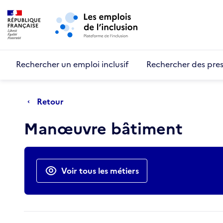
Retour au début de la page
Panneau de gestion des cookies
Aller au menu principal
Aller au contenu principal
Rechercher un emploi inclusif
Rechercher des pres
Retour
Manœuvre bâtiment
Actions rapides
Voir tous les métiers