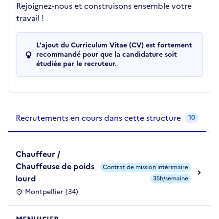
Rejoignez-nous et construisons ensemble votre
travail !
L'ajout du Curriculum Vitae (CV) est fortement
recommandé pour que la candidature soit
étudiée par le recruteur.
Recrutements de la structure
slide
1
of 1
Recrutements en cours dans cette structure
10
Chauffeur /
Chauffeuse de poids
Contrat de mission intérimaire
lourd
35h/semaine
Montpellier (34)