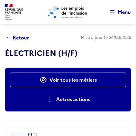
Retour au début de la page
Panneau de gestion des cookies
Aller au menu principal
Aller au contenu principal
Menu
Retour
Mise à jour le 24/03/2026
ÉLECTRICIEN (H/F)
Actions rapides
Voir tous les métiers
Autres actions
ETTI