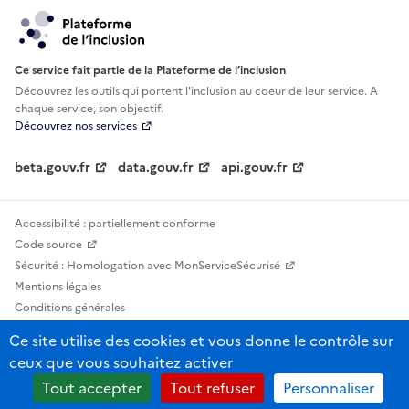
Ce service fait partie de la Plateforme de l’inclusion
Découvrez les outils qui portent l'inclusion au
coeur de leur service. A
chaque service, son objectif.
Découvrez nos services
beta.gouv.fr
data.gouv.fr
api.gouv.fr
Accessibilité : partiellement conforme
Code source
Sécurité : Homologation avec MonServiceSécurisé
Mentions légales
Conditions générales
Confidentialité
Ce site utilise des cookies et vous donne le contrôle sur
Statistiques, lexiques et indicateurs
ceux que vous souhaitez activer
Sauf mention contraire, tous les contenus de ce site sont sous licence
Tout accepter
Tout refuser
Personnaliser
etalab-2.0