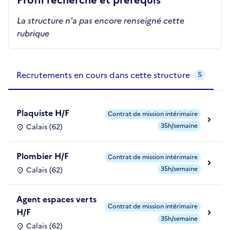
Profil recherché et prérequis
La structure n'a pas encore renseigné cette
rubrique
Recrutements de la structure
slide
1
of 1
Recrutements en cours dans cette structure
5
Plaquiste H/F
Contrat de mission intérimaire
35h/semaine
Calais (62)
Plombier H/F
Contrat de mission intérimaire
35h/semaine
Calais (62)
Agent espaces verts
Contrat de mission intérimaire
H/F
35h/semaine
Calais (62)