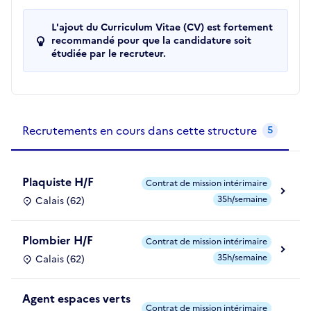
L'ajout du Curriculum Vitae (CV) est fortement
recommandé pour que la candidature soit
étudiée par le recruteur.
Recrutements de la structure
slide
1
of 1
Recrutements en cours dans cette structure
5
Plaquiste H/F
Contrat de mission intérimaire
35h/semaine
Calais (62)
Plombier H/F
Contrat de mission intérimaire
35h/semaine
Calais (62)
Agent espaces verts
Contrat de mission intérimaire