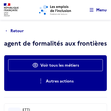
Retour au début de la page
Panneau de gestion des cookies
Aller au menu principal
Aller au contenu principal
Menu
Retour
agent de formalités aux frontières
Actions rapides
Voir tous les métiers
Autres actions
ETTI