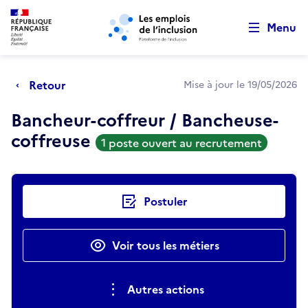
Retour au début de la page
Panneau de gestion des cookies
Aller au menu principal
Aller au contenu principal
Menu
Retour
Mise à jour le 19/05/2026
Bancheur-coffreur / Bancheuse-
coffreuse
1 poste ouvert au recrutement
Actions rapides
Postuler
Voir tous les métiers
Autres actions