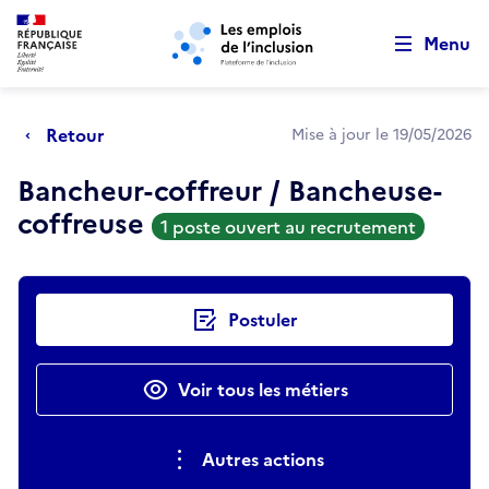
Retour au début de la page
Panneau de gestion des cookies
Aller au menu principal
Aller au contenu principal
Menu
Retour
Mise à jour le 19/05/2026
Bancheur-coffreur / Bancheuse-
coffreuse
1 poste ouvert au recrutement
Actions rapides
Postuler
Voir tous les métiers
Autres actions