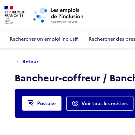
Retour au début de la page
Panneau de gestion des cookies
Aller au menu principal
Aller au contenu principal
Rechercher un emploi inclusif
Rechercher des pres
Retour
Bancheur-coffreur / Ban
Actions rapides
Postuler
Voir tous les métiers