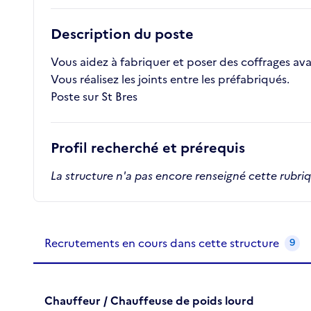
Description du poste
Vous aidez à fabriquer et poser des coffrages av
Vous réalisez les joints entre les préfabriqués.
Poste sur St Bres
Profil recherché et prérequis
La structure n'a pas encore renseigné cette rubri
Recrutements de la structure
slide
1
of 1
Recrutements en cours dans cette structure
9
Chauffeur / Chauffeuse de poids lourd