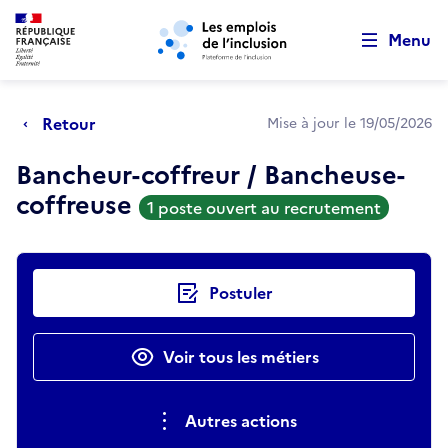
Retour au début de la page
Panneau de gestion des cookies
Aller au menu principal
Aller au contenu principal
Menu
Retour
Mise à jour le 19/05/2026
Bancheur-coffreur / Bancheuse-
coffreuse
1 poste ouvert au recrutement
Actions rapides
Postuler
Voir tous les métiers
Autres actions