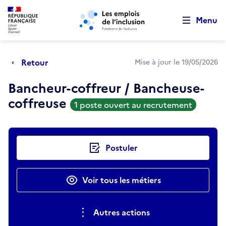
Retour au début de la page
Panneau de gestion des cookies
Aller au menu principal
Aller au contenu principal
Menu
Retour
Mise à jour le 19/05/2026
Bancheur-coffreur / Bancheuse-
coffreuse
1 poste ouvert au recrutement
Actions rapides
Postuler
Voir tous les métiers
Autres actions