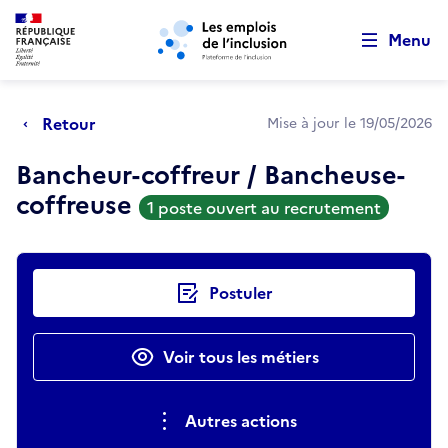
Retour au début de la page
Panneau de gestion des cookies
Aller au menu principal
Aller au contenu principal
Menu
Retour
Mise à jour le 19/05/2026
Bancheur-coffreur / Bancheuse-
coffreuse
1 poste ouvert au recrutement
Actions rapides
Postuler
Voir tous les métiers
Autres actions