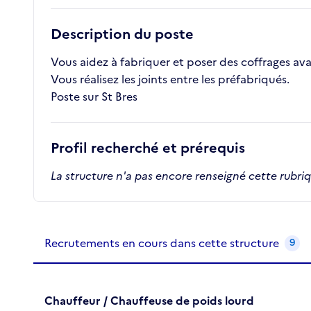
Description du poste
Vous aidez à fabriquer et poser des coffrages av
Vous réalisez les joints entre les préfabriqués.
Poste sur St Bres
Profil recherché et prérequis
La structure n'a pas encore renseigné cette rubri
Recrutements de la structure
slide
1
of 1
Recrutements en cours dans cette structure
9
Chauffeur / Chauffeuse de poids lourd