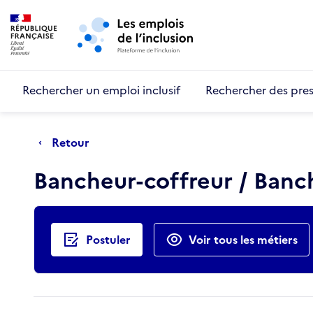
Retour au début de la page
Panneau de gestion des cookies
Aller au menu principal
Aller au contenu principal
Rechercher un emploi inclusif
Rechercher des pres
Retour
Bancheur-coffreur / Ban
Actions rapides
Postuler
Voir tous les métiers