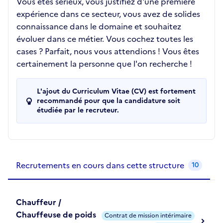
Vous êtes sérieux, vous justifiez d'une première
expérience dans ce secteur, vous avez de solides
connaissance dans le domaine et souhaitez
évoluer dans ce métier. Vous cochez toutes les
cases ? Parfait, nous vous attendions ! Vous êtes
certainement la personne que l'on recherche !
L'ajout du Curriculum Vitae (CV) est fortement
recommandé pour que la candidature soit
étudiée par le recruteur.
Recrutements de la structure
slide
1
of 1
Recrutements en cours dans cette structure
10
Chauffeur /
Chauffeuse de poids
Contrat de mission intérimaire