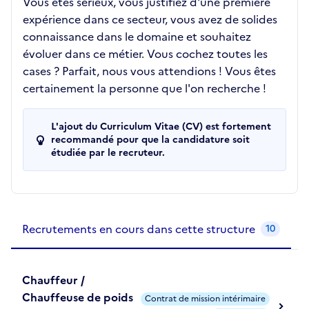
Vous êtes sérieux, vous justifiez d'une première
expérience dans ce secteur, vous avez de solides
connaissance dans le domaine et souhaitez
évoluer dans ce métier. Vous cochez toutes les
cases ? Parfait, nous vous attendions ! Vous êtes
certainement la personne que l'on recherche !
L'ajout du Curriculum Vitae (CV) est fortement
recommandé pour que la candidature soit
étudiée par le recruteur.
Recrutements de la structure
slide
1
of 1
Recrutements en cours dans cette structure
10
Chauffeur /
Chauffeuse de poids
Contrat de mission intérimaire