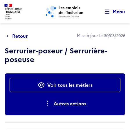
Retour au début de la page
Panneau de gestion des cookies
Aller au menu principal
Aller au contenu principal
Menu
Retour
Mise à jour le 30/03/2026
Serrurier-poseur / Serrurière-
poseuse
Actions rapides
Voir tous les métiers
Autres actions