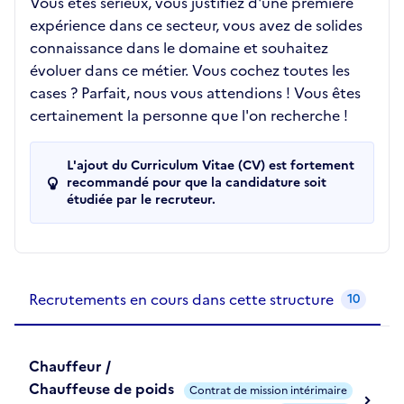
Vous êtes sérieux, vous justifiez d'une première
expérience dans ce secteur, vous avez de solides
connaissance dans le domaine et souhaitez
évoluer dans ce métier. Vous cochez toutes les
cases ? Parfait, nous vous attendions ! Vous êtes
certainement la personne que l'on recherche !
L'ajout du Curriculum Vitae (CV) est fortement
recommandé pour que la candidature soit
étudiée par le recruteur.
Recrutements de la structure
slide
1
of 1
Recrutements en cours dans cette structure
10
Chauffeur /
Chauffeuse de poids
Contrat de mission intérimaire