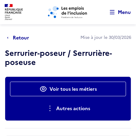
Retour au début de la page
Panneau de gestion des cookies
Aller au menu principal
Aller au contenu principal
Menu
Retour
Mise à jour le 30/03/2026
Serrurier-poseur / Serrurière-
poseuse
Actions rapides
Voir tous les métiers
Autres actions