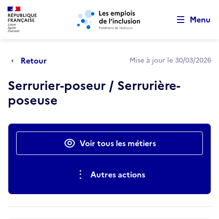
Retour au début de la page
Panneau de gestion des cookies
Aller au menu principal
Aller au contenu principal
Menu
Retour
Mise à jour le 30/03/2026
Serrurier-poseur / Serrurière-
poseuse
Actions rapides
Voir tous les métiers
Autres actions