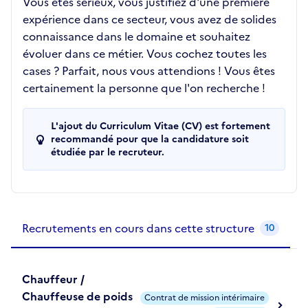
Vous êtes sérieux, vous justifiez d'une première
expérience dans ce secteur, vous avez de solides
connaissance dans le domaine et souhaitez
évoluer dans ce métier. Vous cochez toutes les
cases ? Parfait, nous vous attendions ! Vous êtes
certainement la personne que l'on recherche !
L'ajout du Curriculum Vitae (CV) est fortement
recommandé pour que la candidature soit
étudiée par le recruteur.
Recrutements de la structure
slide
1
of 1
Recrutements en cours dans cette structure
10
Chauffeur /
Chauffeuse de poids
Contrat de mission intérimaire