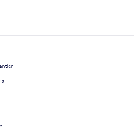
antier
ls
é