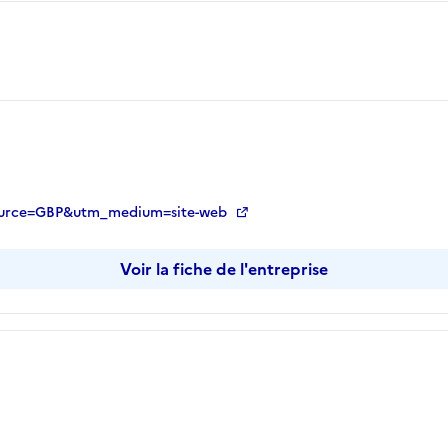
m_source=GBP&utm_medium=site-web
Voir la fiche de l'entreprise