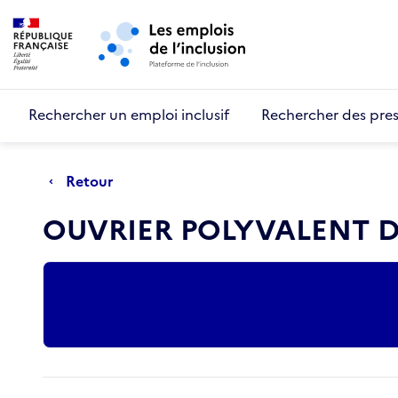
Retour au début de la page
Panneau de gestion des cookies
Aller au menu principal
Aller au contenu principal
Rechercher un emploi inclusif
Rechercher des pres
Retour
OUVRIER POLYVALENT 
Actions rapides