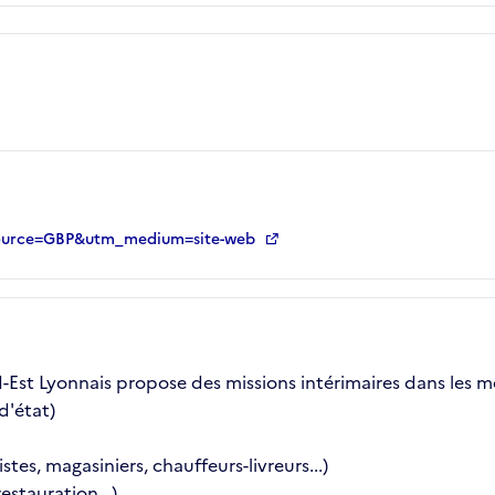
m_source=GBP&utm_medium=site-web
d-Est Lyonnais propose des missions intérimaires dans les mé
d'état)
tes, magasiniers, chauffeurs-livreurs...)
estauration...)