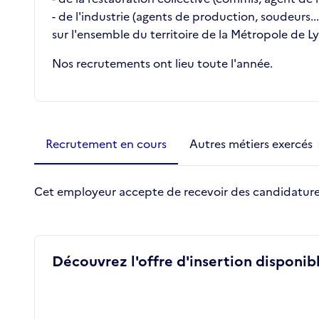
- de l'industrie (agents de production, soudeurs...
sur l'ensemble du territoire de la Métropole de L
Nos recrutements ont lieu toute l'année.
Métiers de la structure
slide
1 to 2
of 2
Recrutement en cours
Autres métiers exercés
Cet employeur accepte de recevoir des candidature
Découvrez l'offre d'insertion disponibl