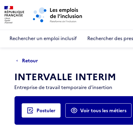
Retour au début de la page
Panneau de gestion des cookies
Aller au menu principal
Aller au contenu principal
Rechercher un emploi inclusif
Rechercher des pres
Retour
INTERVALLE INTERIM
Entreprise de travail temporaire d'insertion
Actions rapides
Postuler
Voir tous les métiers