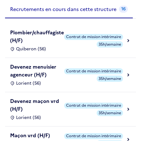
Recrutements de la structure
slide
1
of 1
Recrutements en cours dans cette structure
16
Plombier/chauffagiste
Contrat de mission intérimaire
(H/F)
35h/semaine
Quiberon (56)
Devenez menuisier
Contrat de mission intérimaire
agenceur (H/F)
35h/semaine
Lorient (56)
Devenez maçon vrd
Contrat de mission intérimaire
(H/F)
35h/semaine
Lorient (56)
Maçon vrd (H/F)
Contrat de mission intérimaire