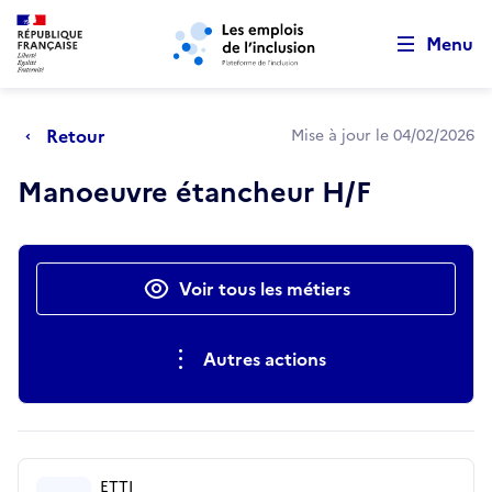
Retour au début de la page
Panneau de gestion des cookies
Aller au menu principal
Aller au contenu principal
Menu
Retour
Mise à jour le 04/02/2026
Manoeuvre étancheur H/F
Actions rapides
Voir tous les métiers
Autres actions
ETTI