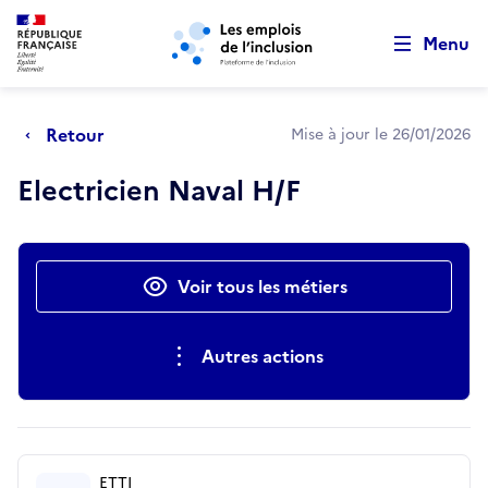
Retour au début de la page
Panneau de gestion des cookies
Aller au menu principal
Aller au contenu principal
Menu
Retour
Mise à jour le 26/01/2026
Electricien Naval H/F
Actions rapides
Voir tous les métiers
Autres actions
ETTI