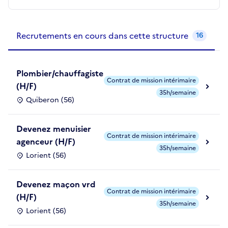
Recrutements de la structure
slide
1
of 1
Recrutements en cours dans cette structure
16
Plombier/chauffagiste
Contrat de mission intérimaire
(H/F)
35h/semaine
Quiberon (56)
Devenez menuisier
Contrat de mission intérimaire
agenceur (H/F)
35h/semaine
Lorient (56)
Devenez maçon vrd
Contrat de mission intérimaire
(H/F)
35h/semaine
Lorient (56)