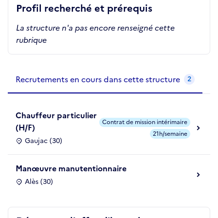
Profil recherché et prérequis
La structure n'a pas encore renseigné cette
rubrique
Recrutements de la structure
slide
1
of 1
Recrutements en cours dans cette structure
2
Chauffeur particulier
Contrat de mission intérimaire
(H/F)
21h/semaine
Gaujac (30)
Manœuvre manutentionnaire
Alès (30)