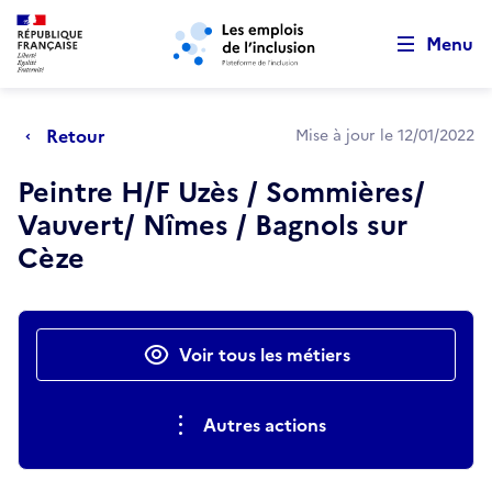
Retour au début de la page
Panneau de gestion des cookies
Aller au menu principal
Aller au contenu principal
Menu
Retour
Mise à jour le 12/01/2022
Peintre H/F Uzès / Sommières/
Vauvert/ Nîmes / Bagnols sur
Cèze
Actions rapides
Voir tous les métiers
Autres actions