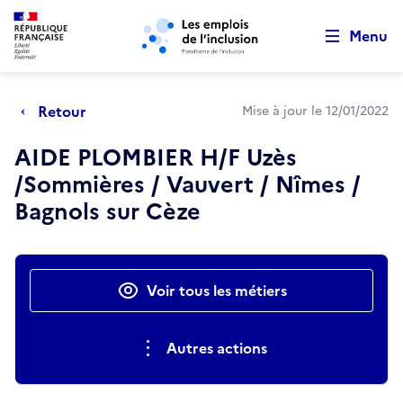
Retour au début de la page
Panneau de gestion des cookies
Aller au menu principal
Aller au contenu principal
Menu
Retour
Mise à jour le 12/01/2022
AIDE PLOMBIER H/F Uzès
/Sommières / Vauvert / Nîmes /
Bagnols sur Cèze
Actions rapides
Voir tous les métiers
Autres actions