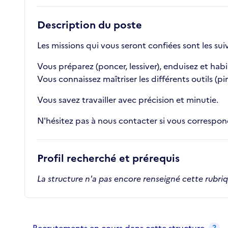
Description du poste
Les missions qui vous seront confiées sont les sui
Vous préparez (poncer, lessiver), enduisez et habil
Vous connaissez maîtriser les différents outils (pi
Vous savez travailler avec précision et minutie.
N'hésitez pas à nous contacter si vous correspond
Profil recherché et prérequis
La structure n'a pas encore renseigné cette rubri
Recrutements de la structure
slide
1
of 1
2