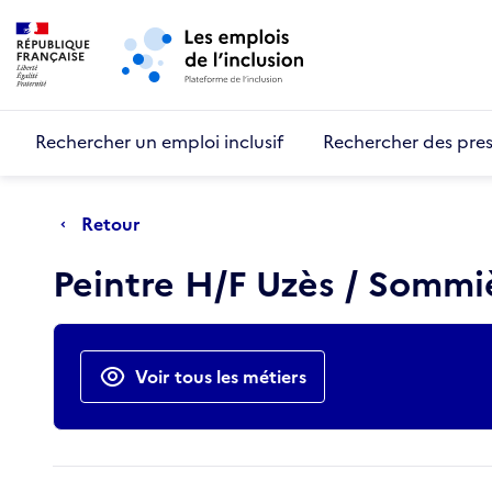
Retour au début de la page
Panneau de gestion des cookies
Aller au menu principal
Aller au contenu principal
Rechercher un emploi inclusif
Rechercher des pres
Retour
Peintre H/F Uzès / Sommi
Actions rapides
Voir tous les métiers