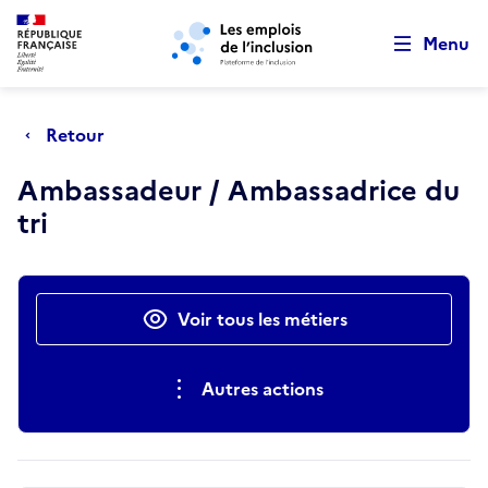
Retour au début de la page
Panneau de gestion des cookies
Aller au menu principal
Aller au contenu principal
Menu
Retour
Ambassadeur / Ambassadrice du
tri
Actions rapides
Voir tous les métiers
Autres actions