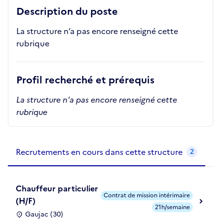
Description du poste
La structure n’a pas encore renseigné cette
rubrique
Profil recherché et prérequis
La structure n'a pas encore renseigné cette
rubrique
Recrutements de la structure
slide
1
of 1
Recrutements en cours dans cette structure
2
Chauffeur particulier
Contrat de mission intérimaire
(H/F)
21h/semaine
Gaujac (30)