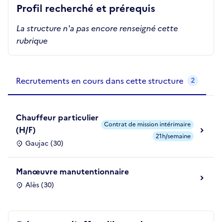
Profil recherché et prérequis
La structure n'a pas encore renseigné cette
rubrique
Recrutements de la structure
slide
1
of 1
Recrutements en cours dans cette structure
2
Chauffeur particulier
Contrat de mission intérimaire
(H/F)
21h/semaine
Gaujac (30)
Manœuvre manutentionnaire
Alès (30)