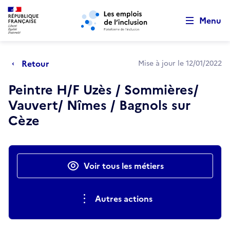
Retour au début de la page
Panneau de gestion des cookies
Aller au menu principal
Aller au contenu principal
Menu
Retour
Mise à jour le 12/01/2022
Peintre H/F Uzès / Sommières/
Vauvert/ Nîmes / Bagnols sur
Cèze
Actions rapides
Voir tous les métiers
Autres actions