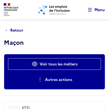
Retour au début de la page
Panneau de gestion des cookies
Aller au menu principal
Aller au contenu principal
Menu
Retour
Maçon
Actions rapides
Voir tous les métiers
Autres actions
ETTI