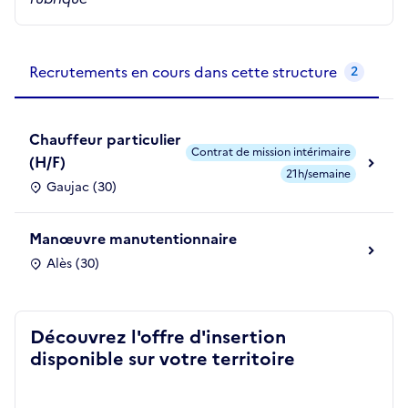
Recrutements de la structure
slide
1
of 1
Recrutements en cours dans cette structure
2
Chauffeur particulier
Contrat de mission intérimaire
(H/F)
21h/semaine
Gaujac (30)
Manœuvre manutentionnaire
Alès (30)
Découvrez l'offre d'insertion
disponible sur votre territoire