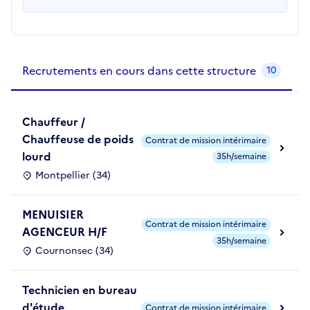
Recrutements de la structure
slide
1
of 1
Recrutements en cours dans cette structure
10
Chauffeur /
Chauffeuse de poids
Contrat de mission intérimaire
lourd
35h/semaine
Montpellier (34)
MENUISIER
Contrat de mission intérimaire
AGENCEUR H/F
35h/semaine
Cournonsec (34)
Technicien en bureau
d'étude
Contrat de mission intérimaire