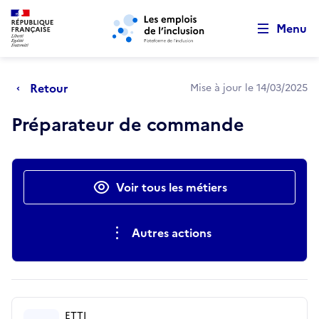
Retour au début de la page
Panneau de gestion des cookies
Aller au menu principal
Aller au contenu principal
Menu
Retour
Mise à jour le 14/03/2025
Préparateur de commande
Actions rapides
Voir tous les métiers
Autres actions
ETTI