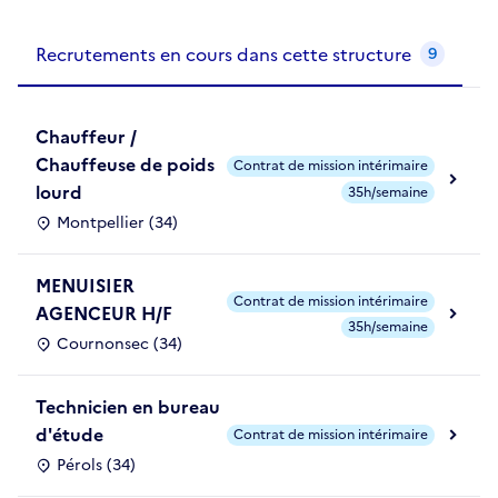
Recrutements de la structure
slide
1
of 1
Recrutements en cours dans cette structure
9
Chauffeur /
Chauffeuse de poids
Contrat de mission intérimaire
lourd
35h/semaine
Montpellier (34)
MENUISIER
Contrat de mission intérimaire
AGENCEUR H/F
35h/semaine
Cournonsec (34)
Technicien en bureau
d'étude
Contrat de mission intérimaire
Pérols (34)