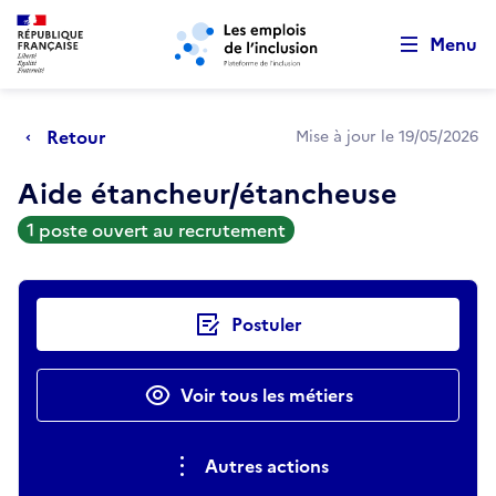
Retour au début de la page
Panneau de gestion des cookies
Aller au menu principal
Aller au contenu principal
Menu
Retour
Mise à jour le 19/05/2026
Aide étancheur/étancheuse
1 poste ouvert au recrutement
Actions rapides
Postuler
Voir tous les métiers
Autres actions