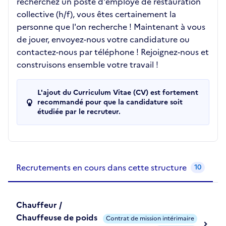
recherchez un poste d'employé de restauration
collective (h/f), vous êtes certainement la
personne que l'on recherche ! Maintenant à vous
de jouer, envoyez-nous votre candidature ou
contactez-nous par téléphone ! Rejoignez-nous et
construisons ensemble votre travail !
L'ajout du Curriculum Vitae (CV) est fortement
recommandé pour que la candidature soit
étudiée par le recruteur.
Recrutements de la structure
slide
1
of 1
Recrutements en cours dans cette structure
10
Chauffeur /
Chauffeuse de poids
Contrat de mission intérimaire