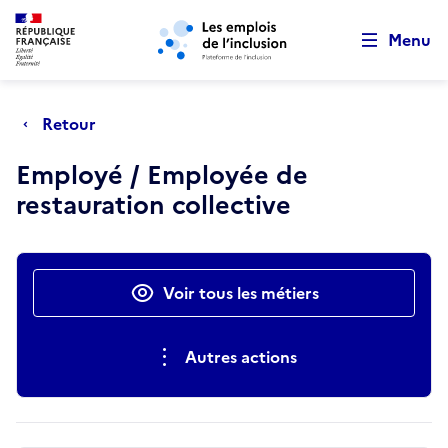
Retour au début de la page
Panneau de gestion des cookies
Aller au menu principal
Aller au contenu principal
Menu
Retour
Employé / Employée de
restauration collective
Actions rapides
Voir tous les métiers
Autres actions