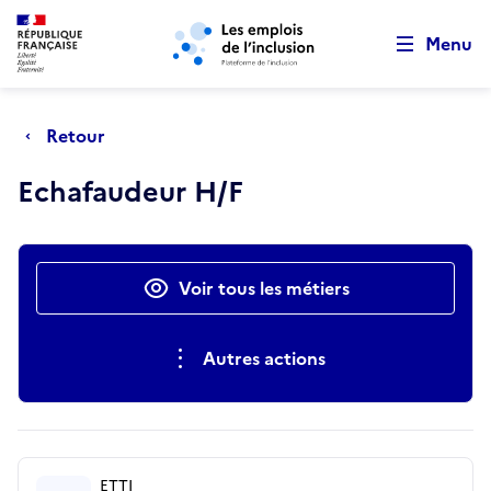
Retour au début de la page
Panneau de gestion des cookies
Aller au menu principal
Aller au contenu principal
Menu
Retour
Echafaudeur H/F
Actions rapides
Voir tous les métiers
Autres actions
ETTI